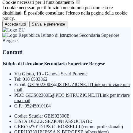
Cookie necessari per il funzionamento
I cookie necessari per il funzionamento non possono essere
disabilitati. È possibile consultare l'elenco nella pagina della cookie
policy.
Accetta tutti
Salva le preferenze
Istituto di Istruzione Secondaria Superiore
Bergese
Contatti
Istituto di Istruzione Secondaria Superiore Bergese
Via Giotto, 10 - Genova Sestri Ponente
Tel:
010 6503862
Email:
GEIS02300E@ISTRUZIONE.IT
Link per inviare una
mail
PEC:
GEIS02300E@PEC.ISTRUZIONE.IT
Link per inviare
una mail
C.F.: 95245910104
Codice Scuola: GEIS02300E
LISTA DELLE SEZIONI ASSOCIATE:
GERC02301D IPS C. ROSSELLI (comm. professionale)
GERH02301P IPSSA N.BERGESE (alberghiero)