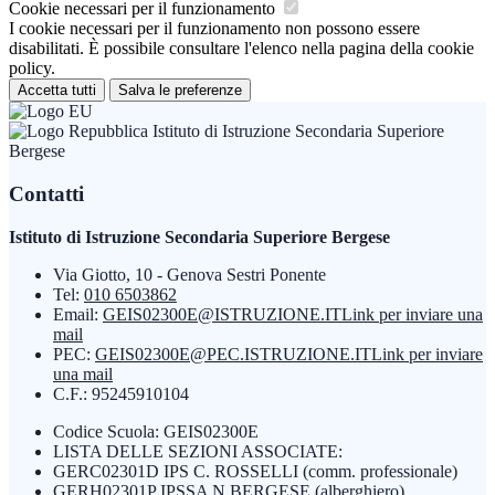
Cookie necessari per il funzionamento
I cookie necessari per il funzionamento non possono essere
disabilitati. È possibile consultare l'elenco nella pagina della cookie
policy.
Accetta tutti
Salva le preferenze
Istituto di Istruzione Secondaria Superiore
Bergese
Contatti
Istituto di Istruzione Secondaria Superiore Bergese
Via Giotto, 10 - Genova Sestri Ponente
Tel:
010 6503862
Email:
GEIS02300E@ISTRUZIONE.IT
Link per inviare una
mail
PEC:
GEIS02300E@PEC.ISTRUZIONE.IT
Link per inviare
una mail
C.F.: 95245910104
Codice Scuola: GEIS02300E
LISTA DELLE SEZIONI ASSOCIATE:
GERC02301D IPS C. ROSSELLI (comm. professionale)
GERH02301P IPSSA N.BERGESE (alberghiero)