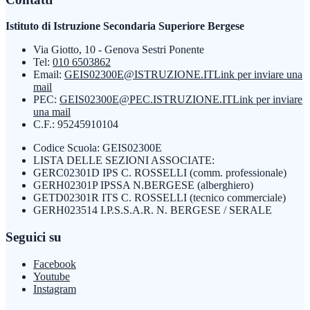
Istituto di Istruzione Secondaria Superiore Bergese
Via Giotto, 10 - Genova Sestri Ponente
Tel:
010 6503862
Email:
GEIS02300E@ISTRUZIONE.IT
Link per inviare una
mail
PEC:
GEIS02300E@PEC.ISTRUZIONE.IT
Link per inviare
una mail
C.F.: 95245910104
Codice Scuola: GEIS02300E
LISTA DELLE SEZIONI ASSOCIATE:
GERC02301D IPS C. ROSSELLI (comm. professionale)
GERH02301P IPSSA N.BERGESE (alberghiero)
GETD02301R ITS C. ROSSELLI (tecnico commerciale)
GERH023514 I.P.S.S.A.R. N. BERGESE / SERALE
Seguici su
Facebook
Youtube
Instagram