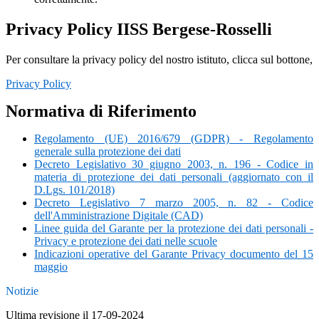
Privacy Policy IISS Bergese-Rosselli
Per consultare la privacy policy del nostro istituto, clicca sul bottone,
Privacy Policy
Normativa di Riferimento
Regolamento (UE) 2016/679 (GDPR) - Regolamento
generale sulla protezione dei dati
Decreto Legislativo 30 giugno 2003, n. 196 - Codice in
materia di protezione dei dati personali (aggiornato con il
D.Lgs. 101/2018)
Decreto Legislativo 7 marzo 2005, n. 82 - Codice
dell'Amministrazione Digitale (CAD)
Linee guida del Garante per la protezione dei dati personali -
Privacy e protezione dei dati nelle scuole
Indicazioni operative del Garante Privacy documento del 15
maggio
Notizie
Ultima revisione il 17-09-2024