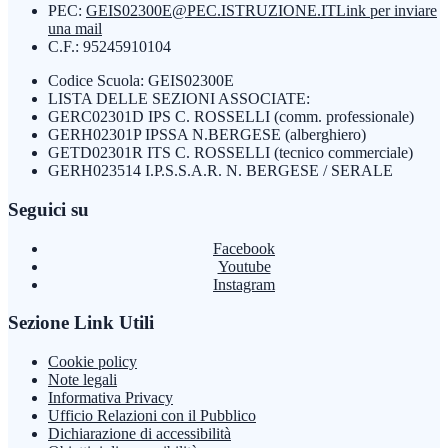
PEC:
GEIS02300E@PEC.ISTRUZIONE.IT
Link per inviare
una mail
C.F.: 95245910104
Codice Scuola: GEIS02300E
LISTA DELLE SEZIONI ASSOCIATE:
GERC02301D IPS C. ROSSELLI (comm. professionale)
GERH02301P IPSSA N.BERGESE (alberghiero)
GETD02301R ITS C. ROSSELLI (tecnico commerciale)
GERH023514 I.P.S.S.A.R. N. BERGESE / SERALE
Seguici su
Facebook
Youtube
Instagram
Sezione Link Utili
Cookie policy
Note legali
Informativa Privacy
Ufficio Relazioni con il Pubblico
Dichiarazione di accessibilità