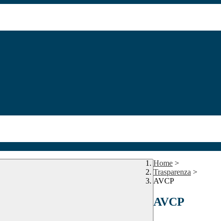
Home
>
Trasparenza
>
AVCP
AVCP