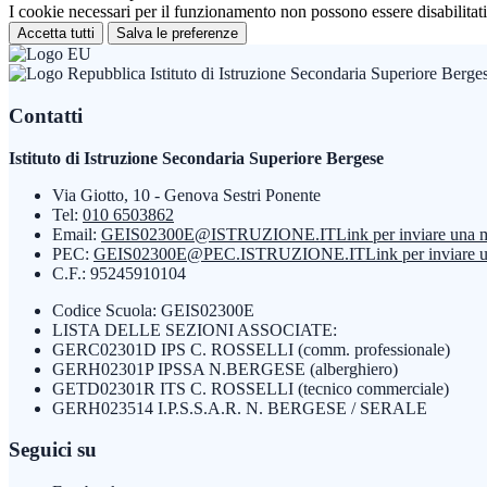
I cookie necessari per il funzionamento non possono essere disabilitati.
Accetta tutti
Salva le preferenze
Istituto di Istruzione Secondaria Superiore Berge
Contatti
Istituto di Istruzione Secondaria Superiore Bergese
Via Giotto, 10 - Genova Sestri Ponente
Tel:
010 6503862
Email:
GEIS02300E@ISTRUZIONE.IT
Link per inviare una 
PEC:
GEIS02300E@PEC.ISTRUZIONE.IT
Link per inviare 
C.F.: 95245910104
Codice Scuola: GEIS02300E
LISTA DELLE SEZIONI ASSOCIATE:
GERC02301D IPS C. ROSSELLI (comm. professionale)
GERH02301P IPSSA N.BERGESE (alberghiero)
GETD02301R ITS C. ROSSELLI (tecnico commerciale)
GERH023514 I.P.S.S.A.R. N. BERGESE / SERALE
Seguici su