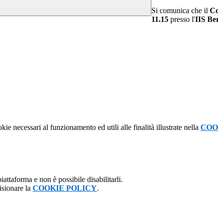
Si comunica che il
Co
11.15
presso l'
IIS Be
kie necessari al funzionamento ed utili alle finalità illustrate nella
COO
attaforma e non è possibile disabilitarli.
isionare la
COOKIE POLICY
.