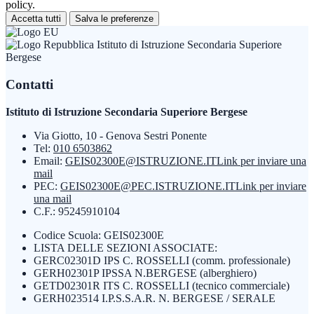
policy.
Accetta tutti
Salva le preferenze
Istituto di Istruzione Secondaria Superiore
Bergese
Contatti
Istituto di Istruzione Secondaria Superiore Bergese
Via Giotto, 10 - Genova Sestri Ponente
Tel:
010 6503862
Email:
GEIS02300E@ISTRUZIONE.IT
Link per inviare una
mail
PEC:
GEIS02300E@PEC.ISTRUZIONE.IT
Link per inviare
una mail
C.F.: 95245910104
Codice Scuola: GEIS02300E
LISTA DELLE SEZIONI ASSOCIATE:
GERC02301D IPS C. ROSSELLI (comm. professionale)
GERH02301P IPSSA N.BERGESE (alberghiero)
GETD02301R ITS C. ROSSELLI (tecnico commerciale)
GERH023514 I.P.S.S.A.R. N. BERGESE / SERALE