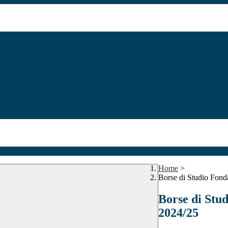
Home
>
Borse di Studio Fonda
Borse di Stud
2024/25