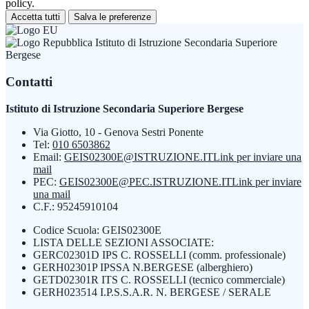
policy.
Accetta tutti
Salva le preferenze
Istituto di Istruzione Secondaria Superiore
Bergese
Contatti
Istituto di Istruzione Secondaria Superiore Bergese
Via Giotto, 10 - Genova Sestri Ponente
Tel:
010 6503862
Email:
GEIS02300E@ISTRUZIONE.IT
Link per inviare una
mail
PEC:
GEIS02300E@PEC.ISTRUZIONE.IT
Link per inviare
una mail
C.F.: 95245910104
Codice Scuola: GEIS02300E
LISTA DELLE SEZIONI ASSOCIATE:
GERC02301D IPS C. ROSSELLI (comm. professionale)
GERH02301P IPSSA N.BERGESE (alberghiero)
GETD02301R ITS C. ROSSELLI (tecnico commerciale)
GERH023514 I.P.S.S.A.R. N. BERGESE / SERALE