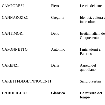
CAMPORESI
Piero
Le vie del latte
CANNAROZZO
Gregoria
Identità, cultura 
intercultura
CANTIMORI
Delio
Eretici italiani de
Cinquecento
CAPONNETTO
Antonino
I miei giorni a
Palermo
CARENZI
Daria
Aspetti del
quotidiano
CARETTI/DEGL’INNOCENTI
Sandro Pertini
CAROFIGLIO
Gianrico
La misura del
tempo