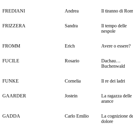
FREDIANI
Andrea
Il tiranno di Ro
FRIZZERA
Sandra
Il tempo delle
nespole
FROMM
Erich
Avere o essere?
FUCILE
Rosario
Dachau…
Buchenwald
FUNKE
Cornelia
Il re dei ladri
GAARDER
Jostein
La ragazza delle
arance
GADDA
Carlo Emilio
La cognizione de
dolore