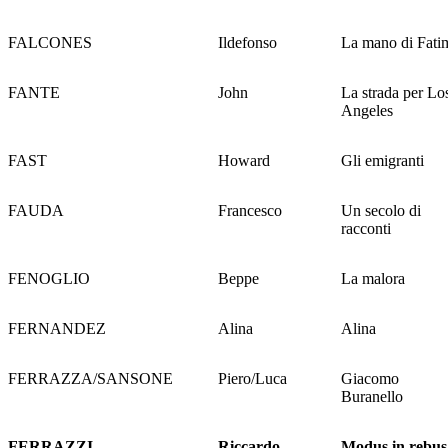
FALCONES
Ildefonso
La mano di Fati
FANTE
John
La strada per Lo
Angeles
FAST
Howard
Gli emigranti
FAUDA
Francesco
Un secolo di
racconti
FENOGLIO
Beppe
La malora
FERNANDEZ
Alina
Alina
FERRAZZA/SANSONE
Piero/Luca
Giacomo
Buranello
FERRAZZI
Riccardo
Modus in rebus