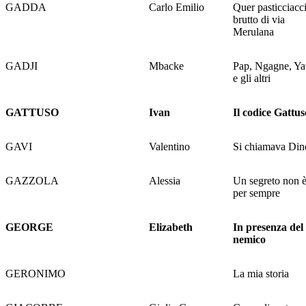
GADDA
Carlo Emilio
Quer pasticciacc
brutto di via
Merulana
GADJI
Mbacke
Pap, Ngagne, Ya
e gli altri
GATTUSO
Ivan
Il codice Gattus
GAVI
Valentino
Si chiamava Din
GAZZOLA
Alessia
Un segreto non 
per sempre
GEORGE
Elizabeth
In presenza del
nemico
GERONIMO
La mia storia