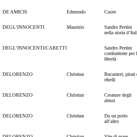
DE AMICIS
Edmondo
Cuore
DEGL’INNOCENTI
Maurizio
Sandro Pertini
nella storia d’Ital
DEGL’INNOCENTI/CARETTI
Sandro Pertini
combattente per 
libertà
DELORENZO
Christian
Bucanieri, pirati 
ribelli
DELORENZO
Christian
Creature degli
abissi
DELORENZO
Christian
Da un porto
all’altro
DELORENZO
Christian
Vite di mare