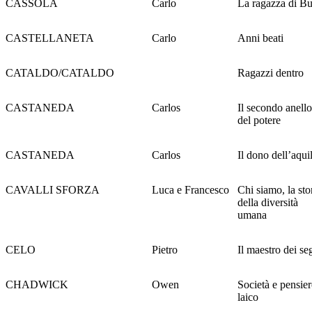
CASSOLA
Carlo
La ragazza di B
CASTELLANETA
Carlo
Anni beati
CATALDO/CATALDO
Ragazzi dentro
CASTANEDA
Carlos
Il secondo anello
del potere
CASTANEDA
Carlos
Il dono dell’aqui
CAVALLI SFORZA
Luca e Francesco
Chi siamo, la sto
della diversità
umana
CELO
Pietro
Il maestro dei se
CHADWICK
Owen
Società e pensie
laico