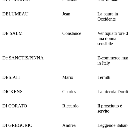
DELUMEAU
Jean
La paura in
Occidente
DE SALM
Constance
Ventiquattr’ore d
una donna
sensibile
De SANCTIS/PINNA
E-commerce ma
in Italy
DESIATI
Mario
Ternitti
DICKENS
Charles
La piccola Dorrit
DI CORATO
Riccardo
Il prosciutto è
servito
DI GREGORIO
Andrea
Leggende italian