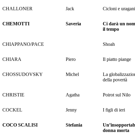
CHALLONER
Jack
Cicloni e uragan
CHEMOTTI
Saveria
Ci darà un no
il tempo
CHIAPPANO/PACE
Shoah
CHIARA
Piero
Il piatto piange
CHOSSUDOVSKY
Michel
La globalizzazio
della povertà
CHRISTIE
Agatha
Poirot sul Nilo
COCKEL
Jenny
I figli di ieri
COCO SCALISI
Stefania
Un’insopportab
donna morta