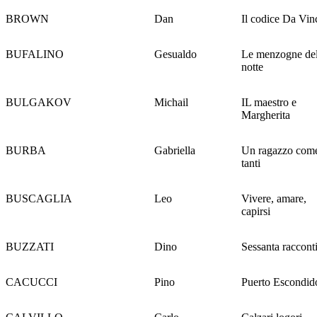
BROWN
Dan
Il codice Da Vin
BUFALINO
Gesualdo
Le menzogne del
notte
BULGAKOV
Michail
IL maestro e
Margherita
BURBA
Gabriella
Un ragazzo com
tanti
BUSCAGLIA
Leo
Vivere, amare,
capirsi
BUZZATI
Dino
Sessanta raccont
CACUCCI
Pino
Puerto Escondid