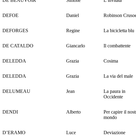
DE BEAUVOIR
Simone
L’invitata
DEFOE
Daniel
Robinson Cruso
DEFORGES
Regine
La bicicletta blu
DE CATALDO
Giancarlo
Il combattente
DELEDDA
Grazia
Cosima
DELEDDA
Grazia
La via del male
DELUMEAU
Jean
La paura in
Occidente
DENDI
Alberto
Per capire il nost
mondo
D’ERAMO
Luce
Deviazione