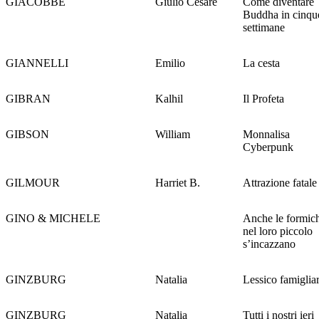
GIACOBBE
Giulio Cesare
Come diventare
Buddha in cinqu
settimane
GIANNELLI
Emilio
La cesta
GIBRAN
Kalhil
Il Profeta
GIBSON
William
Monnalisa
Cyberpunk
GILMOUR
Harriet B.
Attrazione fatale
GINO & MICHELE
Anche le formic
nel loro piccolo
s’incazzano
GINZBURG
Natalia
Lessico famiglia
GINZBURG
Natalia
Tutti i nostri ieri