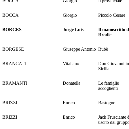
BOCCA
Giorgio
Il provinciale
BOCCA
Giorgio
Piccolo Cesare
BORGES
Jorge Luis
Il manoscritto d
Brodie
BORGESE
Giuseppe Antonio
Rubè
BRANCATI
Vitaliano
Don Giovanni in
Sicilia
BRAMANTI
Donatella
Le famiglie
accoglienti
BRIZZI
Enrico
Bastogne
BRIZZI
Enrico
Jack Frusciante 
uscito dal grupp