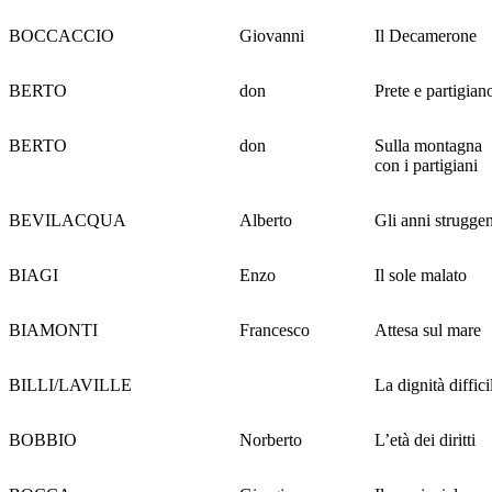
BOCCACCIO
Giovanni
Il Decamerone
BERTO
don
Prete e partigian
BERTO
don
Sulla montagna
con i partigiani
BEVILACQUA
Alberto
Gli anni struggen
BIAGI
Enzo
Il sole malato
BIAMONTI
Francesco
Attesa sul mare
BILLI/LAVILLE
La dignità diffici
BOBBIO
Norberto
L’età dei diritti