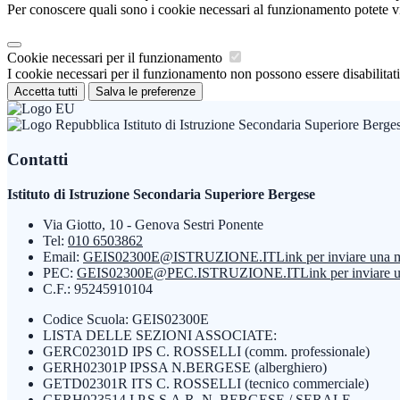
Per conoscere quali sono i cookie necessari al funzionamento potete v
Cookie necessari per il funzionamento
I cookie necessari per il funzionamento non possono essere disabilitati.
Accetta tutti
Salva le preferenze
Istituto di Istruzione Secondaria Superiore Berge
Contatti
Istituto di Istruzione Secondaria Superiore Bergese
Via Giotto, 10 - Genova Sestri Ponente
Tel:
010 6503862
Email:
GEIS02300E@ISTRUZIONE.IT
Link per inviare una 
PEC:
GEIS02300E@PEC.ISTRUZIONE.IT
Link per inviare 
C.F.: 95245910104
Codice Scuola: GEIS02300E
LISTA DELLE SEZIONI ASSOCIATE:
GERC02301D IPS C. ROSSELLI (comm. professionale)
GERH02301P IPSSA N.BERGESE (alberghiero)
GETD02301R ITS C. ROSSELLI (tecnico commerciale)
GERH023514 I.P.S.S.A.R. N. BERGESE / SERALE