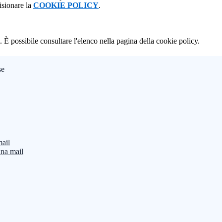
isionare la
COOKIE POLICY
.
 È possibile consultare l'elenco nella pagina della cookie policy.
se
mail
una mail