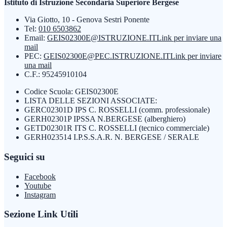
Istituto di Istruzione Secondaria Superiore Bergese
Via Giotto, 10 - Genova Sestri Ponente
Tel:
010 6503862
Email:
GEIS02300E@ISTRUZIONE.IT
Link per inviare una
mail
PEC:
GEIS02300E@PEC.ISTRUZIONE.IT
Link per inviare
una mail
C.F.: 95245910104
Codice Scuola: GEIS02300E
LISTA DELLE SEZIONI ASSOCIATE:
GERC02301D IPS C. ROSSELLI (comm. professionale)
GERH02301P IPSSA N.BERGESE (alberghiero)
GETD02301R ITS C. ROSSELLI (tecnico commerciale)
GERH023514 I.P.S.S.A.R. N. BERGESE / SERALE
Seguici su
Facebook
Youtube
Instagram
Sezione Link Utili