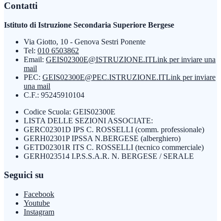
Contatti
Istituto di Istruzione Secondaria Superiore Bergese
Via Giotto, 10 - Genova Sestri Ponente
Tel:
010 6503862
Email:
GEIS02300E@ISTRUZIONE.IT
Link per inviare una
mail
PEC:
GEIS02300E@PEC.ISTRUZIONE.IT
Link per inviare
una mail
C.F.: 95245910104
Codice Scuola: GEIS02300E
LISTA DELLE SEZIONI ASSOCIATE:
GERC02301D IPS C. ROSSELLI (comm. professionale)
GERH02301P IPSSA N.BERGESE (alberghiero)
GETD02301R ITS C. ROSSELLI (tecnico commerciale)
GERH023514 I.P.S.S.A.R. N. BERGESE / SERALE
Seguici su
Facebook
Youtube
Instagram