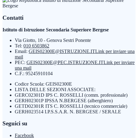
Istituto di Istruzione Secondaria Superiore
Bergese
Contatti
Istituto di Istruzione Secondaria Superiore Bergese
Via Giotto, 10 - Genova Sestri Ponente
Tel:
010 6503862
Email:
GEIS02300E@ISTRUZIONE.IT
Link per inviare una
mail
PEC:
GEIS02300E@PEC.ISTRUZIONE.IT
Link per inviare
una mail
C.F.: 95245910104
Codice Scuola: GEIS02300E
LISTA DELLE SEZIONI ASSOCIATE:
GERC02301D IPS C. ROSSELLI (comm. professionale)
GERH02301P IPSSA N.BERGESE (alberghiero)
GETD02301R ITS C. ROSSELLI (tecnico commerciale)
GERH023514 I.P.S.S.A.R. N. BERGESE / SERALE
Seguici su
Facebook