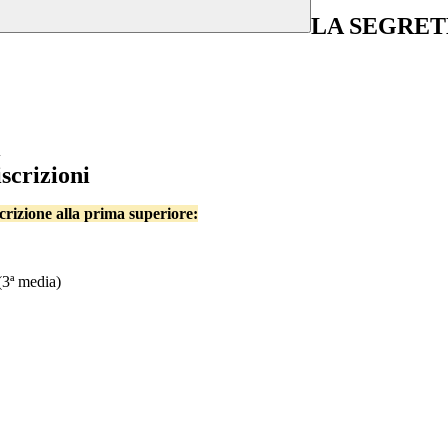
LA SEGRET
ì
iscrizioni
ione alla prima superiore:
3ª media)