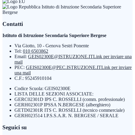
Istituto di Istruzione Secondaria Superiore
Bergese
Contatti
Istituto di Istruzione Secondaria Superiore Bergese
Via Giotto, 10 - Genova Sestri Ponente
Tel:
010 6503862
Email:
GEIS02300E@ISTRUZIONE.IT
Link per inviare una
mail
PEC:
GEIS02300E@PEC.ISTRUZIONE.IT
Link per inviare
una mail
C.F.: 95245910104
Codice Scuola: GEIS02300E
LISTA DELLE SEZIONI ASSOCIATE:
GERC02301D IPS C. ROSSELLI (comm. professionale)
GERH02301P IPSSA N.BERGESE (alberghiero)
GETD02301R ITS C. ROSSELLI (tecnico commerciale)
GERH023514 I.P.S.S.A.R. N. BERGESE / SERALE
Seguici su