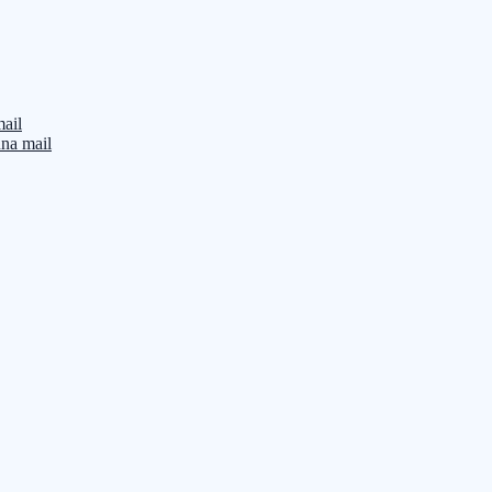
mail
una mail