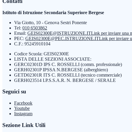
Contatti
Istituto di Istruzione Secondaria Superiore Bergese
Via Giotto, 10 - Genova Sestri Ponente
Tel:
010 6503862
Email:
GEIS02300E@ISTRUZIONE.IT
Link per inviare una 
PEC:
GEIS02300E@PEC.ISTRUZIONE.IT
Link per inviare 
C.F.: 95245910104
Codice Scuola: GEIS02300E
LISTA DELLE SEZIONI ASSOCIATE:
GERC02301D IPS C. ROSSELLI (comm. professionale)
GERH02301P IPSSA N.BERGESE (alberghiero)
GETD02301R ITS C. ROSSELLI (tecnico commerciale)
GERH023514 I.P.S.S.A.R. N. BERGESE / SERALE
Seguici su
Facebook
Youtube
Instagram
Sezione Link Utili