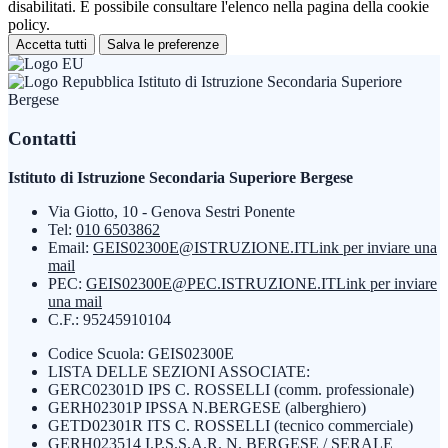
disabilitati. È possibile consultare l'elenco nella pagina della cookie
policy.
Accetta tutti
Salva le preferenze
Istituto di Istruzione Secondaria Superiore
Bergese
Contatti
Istituto di Istruzione Secondaria Superiore Bergese
Via Giotto, 10 - Genova Sestri Ponente
Tel:
010 6503862
Email:
GEIS02300E@ISTRUZIONE.IT
Link per inviare una
mail
PEC:
GEIS02300E@PEC.ISTRUZIONE.IT
Link per inviare
una mail
C.F.: 95245910104
Codice Scuola: GEIS02300E
LISTA DELLE SEZIONI ASSOCIATE:
GERC02301D IPS C. ROSSELLI (comm. professionale)
GERH02301P IPSSA N.BERGESE (alberghiero)
GETD02301R ITS C. ROSSELLI (tecnico commerciale)
GERH023514 I.P.S.S.A.R. N. BERGESE / SERALE