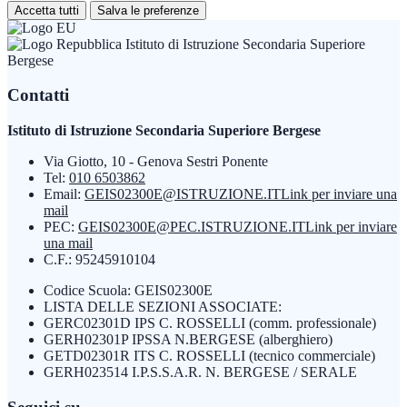
Accetta tutti
Salva le preferenze
Istituto di Istruzione Secondaria Superiore
Bergese
Contatti
Istituto di Istruzione Secondaria Superiore Bergese
Via Giotto, 10 - Genova Sestri Ponente
Tel:
010 6503862
Email:
GEIS02300E@ISTRUZIONE.IT
Link per inviare una
mail
PEC:
GEIS02300E@PEC.ISTRUZIONE.IT
Link per inviare
una mail
C.F.: 95245910104
Codice Scuola: GEIS02300E
LISTA DELLE SEZIONI ASSOCIATE:
GERC02301D IPS C. ROSSELLI (comm. professionale)
GERH02301P IPSSA N.BERGESE (alberghiero)
GETD02301R ITS C. ROSSELLI (tecnico commerciale)
GERH023514 I.P.S.S.A.R. N. BERGESE / SERALE