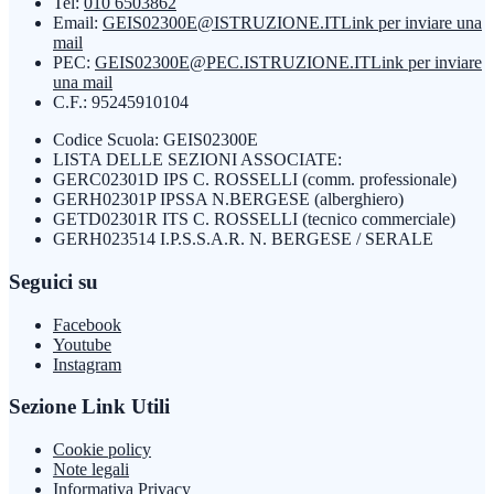
Tel:
010 6503862
Email:
GEIS02300E@ISTRUZIONE.IT
Link per inviare una
mail
PEC:
GEIS02300E@PEC.ISTRUZIONE.IT
Link per inviare
una mail
C.F.: 95245910104
Codice Scuola: GEIS02300E
LISTA DELLE SEZIONI ASSOCIATE:
GERC02301D IPS C. ROSSELLI (comm. professionale)
GERH02301P IPSSA N.BERGESE (alberghiero)
GETD02301R ITS C. ROSSELLI (tecnico commerciale)
GERH023514 I.P.S.S.A.R. N. BERGESE / SERALE
Seguici su
Facebook
Youtube
Instagram
Sezione Link Utili
Cookie policy
Note legali
Informativa Privacy