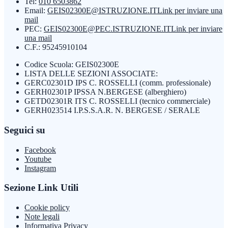
Tel:
010 6503862
Email:
GEIS02300E@ISTRUZIONE.IT
Link per inviare una
mail
PEC:
GEIS02300E@PEC.ISTRUZIONE.IT
Link per inviare
una mail
C.F.: 95245910104
Codice Scuola: GEIS02300E
LISTA DELLE SEZIONI ASSOCIATE:
GERC02301D IPS C. ROSSELLI (comm. professionale)
GERH02301P IPSSA N.BERGESE (alberghiero)
GETD02301R ITS C. ROSSELLI (tecnico commerciale)
GERH023514 I.P.S.S.A.R. N. BERGESE / SERALE
Seguici su
Facebook
Youtube
Instagram
Sezione Link Utili
Cookie policy
Note legali
Informativa Privacy