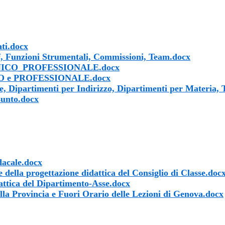
ati.docx
aff, Funzioni Strumentali, Commissioni, Team.docx
TECNICO_PROFESSIONALE.docx
NICO e PROFESSIONALE.docx
se, Dipartimenti per Indirizzo, Dipartimenti per Materia
sunto.docx
dacale.docx
a progettazione didattica del Consiglio di Classe.doc
ttica del Dipartimento-Asse.docx
lla Provincia e Fuori Orario delle Lezioni di Genova.docx