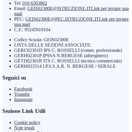
Tel:
010 6503862
Email:
GEIS02300E@ISTRUZIONE.IT
Link per inviare una
mail
PEC:
GEIS02300E@PEC.ISTRUZIONE.IT
Link per inviare
una mail
C.F.: 95245910104
Codice Scuola: GEIS02300E
LISTA DELLE SEZIONI ASSOCIATE:
GERC02301D IPS C. ROSSELLI (comm. professionale)
GERH02301P IPSSA N.BERGESE (alberghiero)
GETD02301R ITS C. ROSSELLI (tecnico commerciale)
GERH023514 I.P.S.S.A.R. N. BERGESE / SERALE
Seguici su
Facebook
Youtube
Instagram
Sezione Link Utili
Cookie policy
Note legali