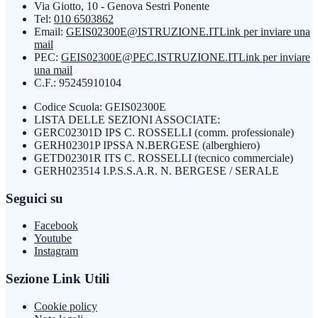
Via Giotto, 10 - Genova Sestri Ponente
Tel:
010 6503862
Email:
GEIS02300E@ISTRUZIONE.IT
Link per inviare una
mail
PEC:
GEIS02300E@PEC.ISTRUZIONE.IT
Link per inviare
una mail
C.F.: 95245910104
Codice Scuola: GEIS02300E
LISTA DELLE SEZIONI ASSOCIATE:
GERC02301D IPS C. ROSSELLI (comm. professionale)
GERH02301P IPSSA N.BERGESE (alberghiero)
GETD02301R ITS C. ROSSELLI (tecnico commerciale)
GERH023514 I.P.S.S.A.R. N. BERGESE / SERALE
Seguici su
Facebook
Youtube
Instagram
Sezione Link Utili
Cookie policy