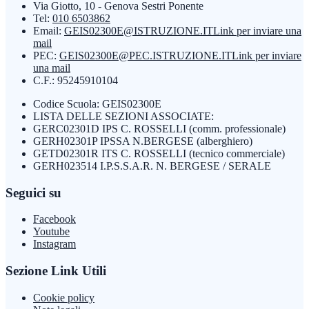
Via Giotto, 10 - Genova Sestri Ponente
Tel:
010 6503862
Email:
GEIS02300E@ISTRUZIONE.IT
Link per inviare una
mail
PEC:
GEIS02300E@PEC.ISTRUZIONE.IT
Link per inviare
una mail
C.F.: 95245910104
Codice Scuola: GEIS02300E
LISTA DELLE SEZIONI ASSOCIATE:
GERC02301D IPS C. ROSSELLI (comm. professionale)
GERH02301P IPSSA N.BERGESE (alberghiero)
GETD02301R ITS C. ROSSELLI (tecnico commerciale)
GERH023514 I.P.S.S.A.R. N. BERGESE / SERALE
Seguici su
Facebook
Youtube
Instagram
Sezione Link Utili
Cookie policy