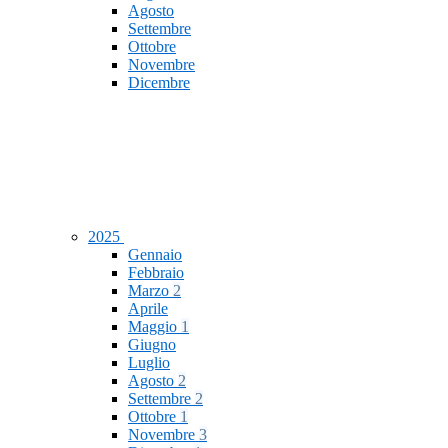
Agosto
Settembre
Ottobre
Novembre
Dicembre
2025
Gennaio
Febbraio
Marzo
2
Aprile
Maggio
1
Giugno
Luglio
Agosto
2
Settembre
2
Ottobre
1
Novembre
3