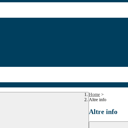
Home
>
Altre info
Altre info