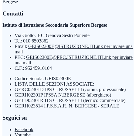
Bergese
Contatti
Istituto di Istruzione Secondaria Superiore Bergese
Via Giotto, 10 - Genova Sestri Ponente
Tel:
010 6503862
Email:
GEIS02300E@ISTRUZIONE.IT
Link per inviare una
mail
PEC:
GEIS02300E@PEC.ISTRUZIONE.IT
Link per inviare
una mail
C.F.: 95245910104
Codice Scuola: GEIS02300E
LISTA DELLE SEZIONI ASSOCIATE:
GERC02301D IPS C. ROSSELLI (comm. professionale)
GERH02301P IPSSA N.BERGESE (alberghiero)
GETD02301R ITS C. ROSSELLI (tecnico commerciale)
GERH023514 I.P.S.S.A.R. N. BERGESE / SERALE
Seguici su
Facebook
Youtube