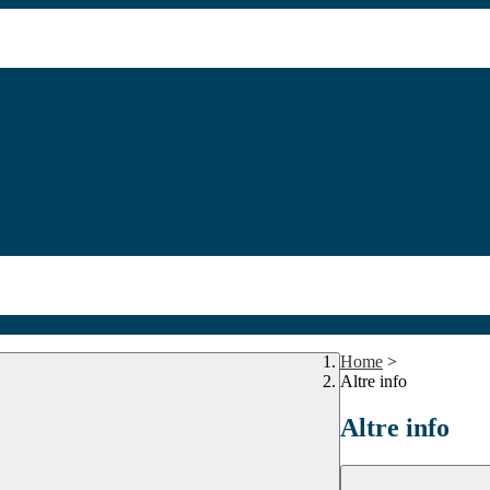
Home
>
Altre info
Altre info