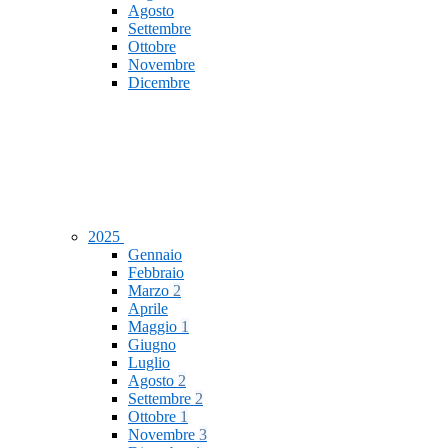
Agosto
Settembre
Ottobre
Novembre
Dicembre
2025
Gennaio
Febbraio
Marzo
2
Aprile
Maggio
1
Giugno
Luglio
Agosto
2
Settembre
2
Ottobre
1
Novembre
3