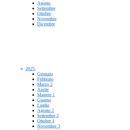
Agosto
Settembre
Ottobre
Novembre
Dicembre
2025
Gennaio
Febbraio
Marzo
2
Aprile
Maggio
1
Giugno
Luglio
Agosto
2
Settembre
2
Ottobre
1
Novembre
3