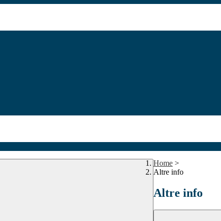
Home
>
Altre info
Altre info