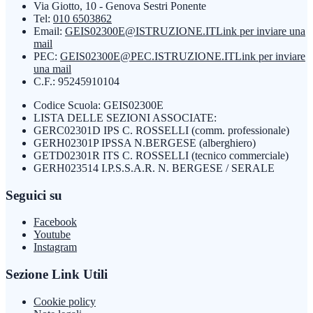
Via Giotto, 10 - Genova Sestri Ponente
Tel:
010 6503862
Email:
GEIS02300E@ISTRUZIONE.IT
Link per inviare una
mail
PEC:
GEIS02300E@PEC.ISTRUZIONE.IT
Link per inviare
una mail
C.F.: 95245910104
Codice Scuola: GEIS02300E
LISTA DELLE SEZIONI ASSOCIATE:
GERC02301D IPS C. ROSSELLI (comm. professionale)
GERH02301P IPSSA N.BERGESE (alberghiero)
GETD02301R ITS C. ROSSELLI (tecnico commerciale)
GERH023514 I.P.S.S.A.R. N. BERGESE / SERALE
Seguici su
Facebook
Youtube
Instagram
Sezione Link Utili
Cookie policy